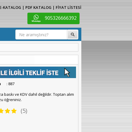
E-KATALOG
|
PDF KATALOG
|
FİYAT LİSTESİ
905326666392
u
: 887
za baskı ve KDV dahil değildir. Toptan alım
u öğreniniz.
(5)