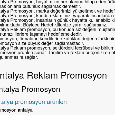
alya Promosyon, hayatımızın her alanına hitap eden ürünl
rak onlarla bütünlük sağlamak demektir.
alya Promosyon, marka değerimizi yükseltmek ve hedef k
talya Promosyon, kendi reklamımızı yaparak insanlarda 
alya Promosyon, insanların günlük hayatta kullanabildikl
ılmaktadır. Böylece Hedef kitlenize yarar sağlarsınız.
alya Reklam promosyon, bu konuda siz değerli müşteril
kanızı ilerlere taşımayı hedeflemektedir.
mosyon, firmaların kendilerine kattıkları değerin farklı 
omosyon size büyük değer sağlamaktadır.
alya Reklam promosyon, sektördeki tecrübesi ve birikimi i
mosyon ürünleri sunar. Tanıtım ve reklam bütçenizi en etk
gulanmasını sağlar.
ntalya Reklam Promosyon
ntalya Promosyon
talya promosyon ürünleri
omosyon antalya