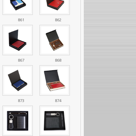
861
862
867
868
873
874