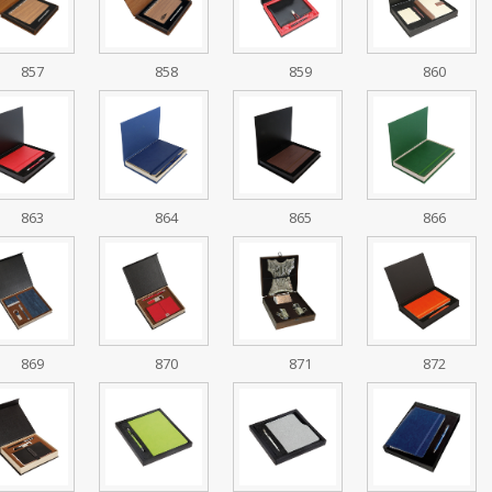
857
858
859
860
863
864
865
866
869
870
871
872