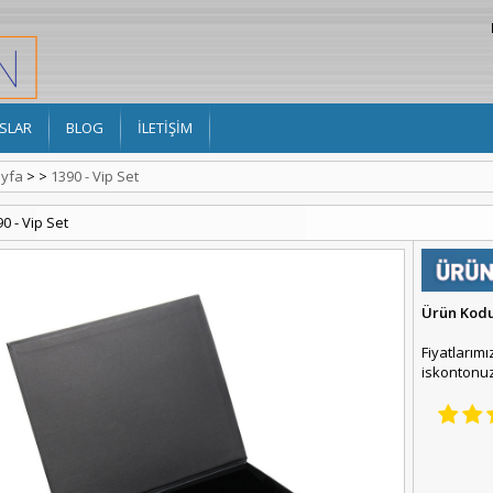
SLAR
BLOG
İLETİŞİM
yfa
>
>
1390 - Vip Set
0 - Vip Set
Ürün Kod
Fiyatlarımı
iskontonuz