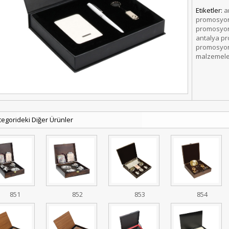
Etiketler:
a
promosyon
promosyon
antalya p
promosyon
malzemele
tegorideki Diğer Ürünler
851
852
853
854