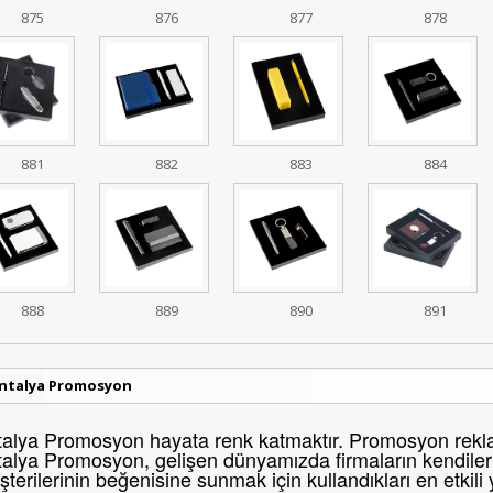
875
876
877
878
881
882
883
884
888
889
890
891
ntalya Promosyon
alya Promosyon hayata renk katmaktır. Promosyon reklam
alya Promosyon, gelişen dünyamızda firmaların kendileri
terilerinin beğenisine sunmak için kullandıkları en etkili