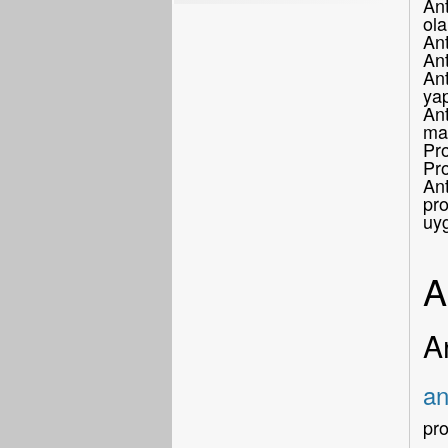
Ant
ola
Ant
An
Ant
yap
Ant
mar
Pro
Pr
Ant
pro
uy
A
A
an
pr