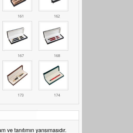
161
162
167
168
173
174
 ve tanıtımın yansımasıdır.