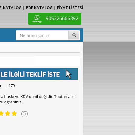
E-KATALOG
|
PDF KATALOG
|
FİYAT LİSTESİ
905326666392
u
: 179
za baskı ve KDV dahil değildir. Toptan alım
u öğreniniz.
(5)