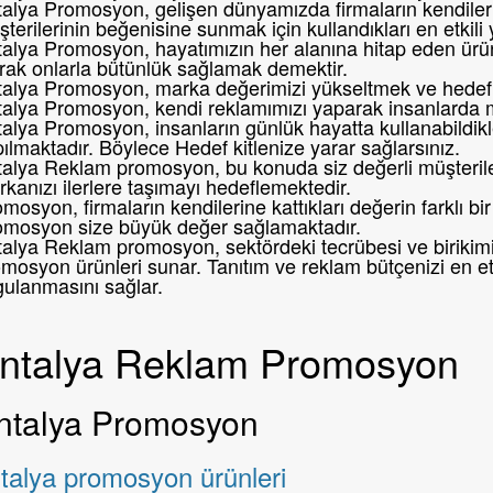
alya Promosyon, gelişen dünyamızda firmaların kendileri
terilerinin beğenisine sunmak için kullandıkları en etkili
alya Promosyon, hayatımızın her alanına hitap eden ürünl
rak onlarla bütünlük sağlamak demektir.
alya Promosyon, marka değerimizi yükseltmek ve hedef k
talya Promosyon, kendi reklamımızı yaparak insanlarda 
alya Promosyon, insanların günlük hayatta kullanabildikl
ılmaktadır. Böylece Hedef kitlenize yarar sağlarsınız.
alya Reklam promosyon, bu konuda siz değerli müşteril
kanızı ilerlere taşımayı hedeflemektedir.
mosyon, firmaların kendilerine kattıkları değerin farklı 
omosyon size büyük değer sağlamaktadır.
alya Reklam promosyon, sektördeki tecrübesi ve birikimi i
mosyon ürünleri sunar. Tanıtım ve reklam bütçenizi en etk
gulanmasını sağlar.
ntalya Reklam Promosyon
ntalya Promosyon
talya promosyon ürünleri