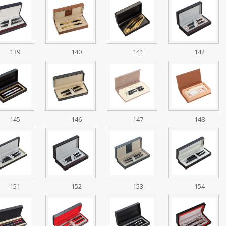
139
140
141
142
145
146
147
148
151
152
153
154