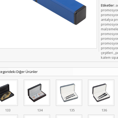
Etiketler:
a
promosyon
promosyon
antalya p
promosyon
malzemele
promosyo
promosyon
promosyon
promosyon
çeşitleri
,
p
kalem sipa
tegorideki Diğer Ürünler
133
134
135
136