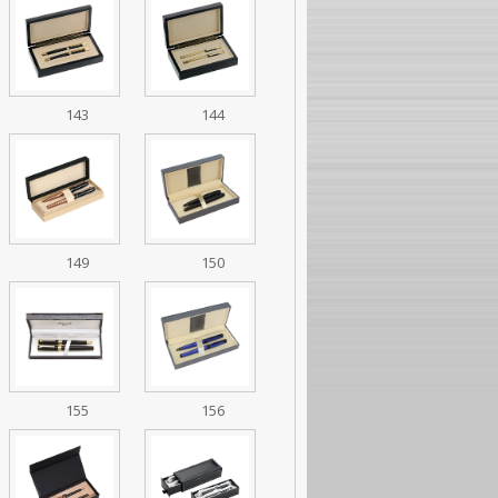
143
144
149
150
155
156