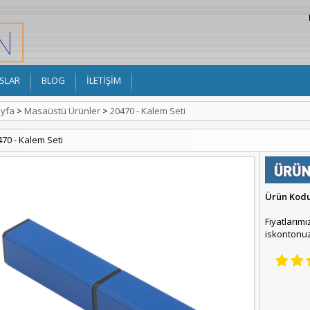
SLAR
BLOG
İLETİŞİM
yfa
>
Masaüstü Ürünler
>
20470 - Kalem Seti
470 - Kalem Seti
Ürün Kod
Fiyatlarımı
iskontonuz