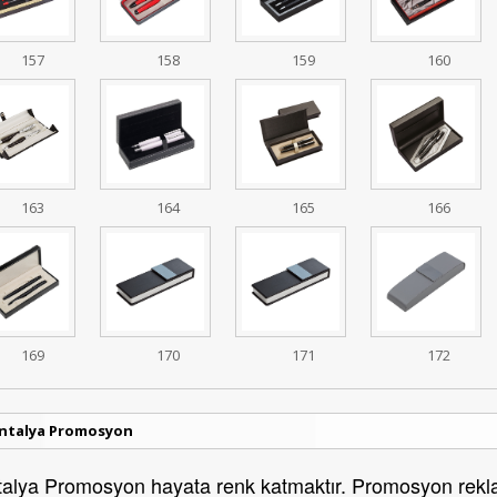
157
158
159
160
163
164
165
166
169
170
171
172
ntalya Promosyon
alya Promosyon hayata renk katmaktır. Promosyon reklam