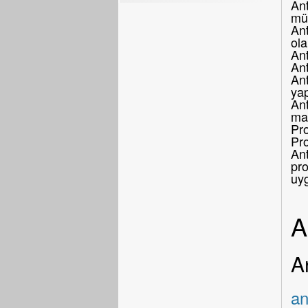
Ant
müş
Ant
ola
Ant
An
Ant
yap
Ant
mar
Pro
Pr
Ant
pro
uy
A
A
an