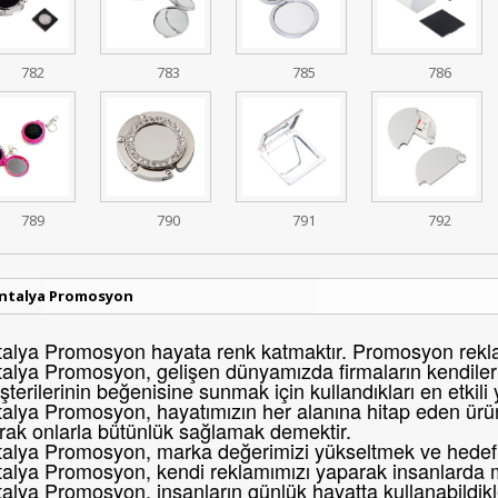
782
783
785
786
789
790
791
792
ntalya Promosyon
alya Promosyon hayata renk katmaktır. Promosyon reklam
alya Promosyon, gelişen dünyamızda firmaların kendileri
terilerinin beğenisine sunmak için kullandıkları en etkili
alya Promosyon, hayatımızın her alanına hitap eden ürünl
rak onlarla bütünlük sağlamak demektir.
alya Promosyon, marka değerimizi yükseltmek ve hedef k
talya Promosyon, kendi reklamımızı yaparak insanlarda 
alya Promosyon, insanların günlük hayatta kullanabildikl