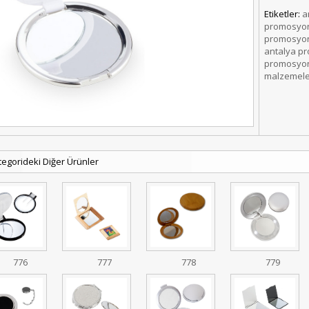
Etiketler:
a
promosyon
promosyon
antalya p
promosyon
malzemele
tegorideki Diğer Ürünler
776
777
778
779