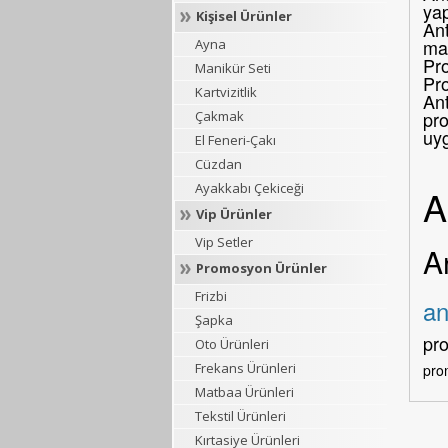
yap
Kişisel Ürünler
Ant
mar
Ayna
Pro
Manikür Seti
Pr
Kartvizitlik
Ant
pro
Çakmak
uy
El Feneri-Çakı
Cüzdan
Ayakkabı Çekiceği
A
Vip Ürünler
Vip Setler
A
Promosyon Ürünler
Frizbi
an
Şapka
pr
Oto Ürünleri
Frekans Ürünleri
pro
Matbaa Ürünleri
Tekstil Ürünleri
Kırtasiye Ürünleri