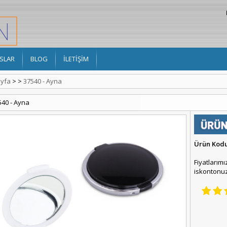
SLAR
BLOG
İLETİŞİM
yfa
>
>
37540 - Ayna
540 - Ayna
Ürün Kod
Fiyatlarımı
iskontonuz