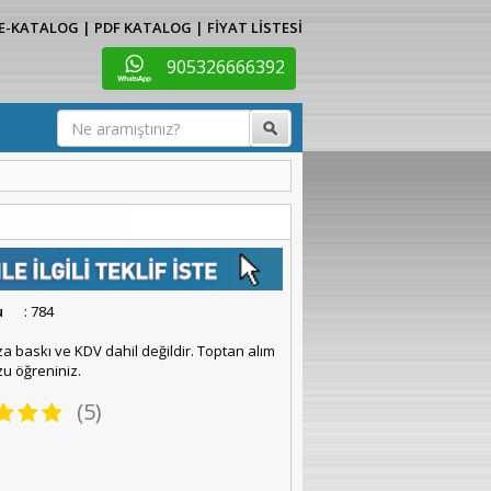
E-KATALOG
|
PDF KATALOG
|
FİYAT LİSTESİ
905326666392
u
: 784
za baskı ve KDV dahil değildir. Toptan alım
u öğreniniz.
(5)