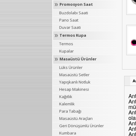
Promosyon Saat
Buzdolabı Saati
Pano Saat
Duvar Saati
Termos Kupa
Termos
Kupalar
Masaüstü Ürünler
Lüks Ürünler
Masaüstü Setler
A
Yapışkanlı Notluk
Hesap Makinesi
Ant
Kağıtlık
Ant
Kalemlik
müş
Ant
Para Tabağı
ola
Masaüstü Araçları
Ant
Geri Dönüşümlü Ürünler
An
Ant
Kumbara