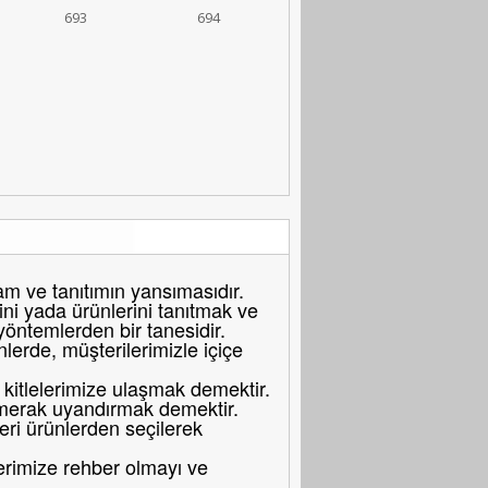
693
694
 ve tanıtımın yansımasıdır.
ni yada ürünlerini tanıtmak ve
 yöntemlerden bir tanesidir.
erde, müşterilerimizle içiçe
itlelerimize ulaşmak demektir.
merak uyandırmak demektir.
eri ürünlerden seçilerek
erimize rehber olmayı ve