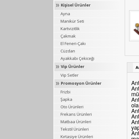
Kişisel Ürünler
Ayna
Manikür Seti
Kartvizitlik
Çakmak
El Feneri-Çakı
Cüzdan
Ayakkabı Çekiceği
Vip Ürünler
A
Vip Setler
Ant
Promosyon Ürünler
Ant
Frizbi
müş
Ant
Şapka
ola
Oto Ürünleri
Ant
Frekans Ürünleri
An
Ant
Matbaa Ürünleri
yap
Tekstil Ürünleri
Ant
Kırtasiye Ürünleri
mar