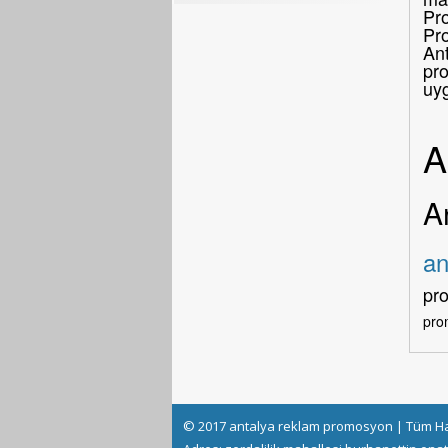
Pro
Pr
Ant
pro
uy
A
A
an
pr
pro
© 2017 antalya reklam promosyon | Tüm Hak