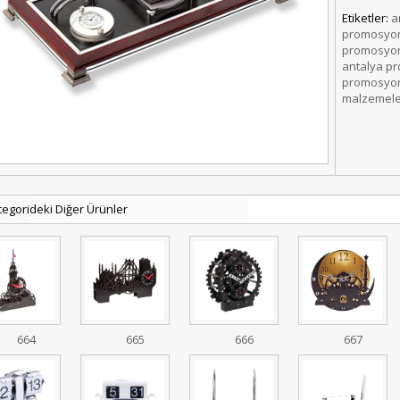
Etiketler:
a
promosyon
promosyon
antalya p
promosyon
malzemele
tegorideki Diğer Ürünler
664
665
666
667