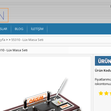
SLAR
BLOG
İLETİŞİM
yfa
>
>
55310 - Lüx Masa Seti
310 - Lüx Masa Seti
Ürün Kod
Fiyatlarımı
iskontonuz