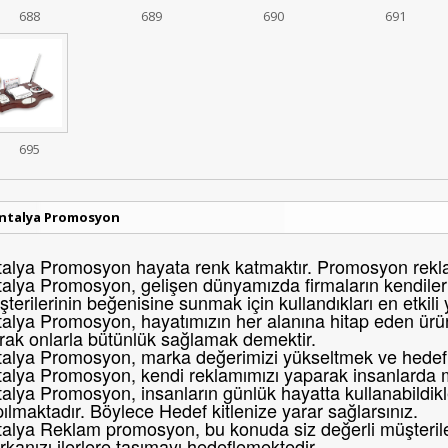
688
689
690
691
695
ntalya Promosyon
alya Promosyon hayata renk katmaktır. Promosyon reklam
alya Promosyon, gelişen dünyamızda firmaların kendileri
terilerinin beğenisine sunmak için kullandıkları en etkili
alya Promosyon, hayatımızın her alanına hitap eden ürünl
rak onlarla bütünlük sağlamak demektir.
alya Promosyon, marka değerimizi yükseltmek ve hedef k
talya Promosyon, kendi reklamımızı yaparak insanlarda 
alya Promosyon, insanların günlük hayatta kullanabildikl
ılmaktadır. Böylece Hedef kitlenize yarar sağlarsınız.
alya Reklam promosyon, bu konuda siz değerli müşteril
kanızı ilerlere taşımayı hedeflemektedir.