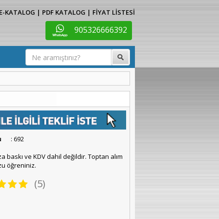
E-KATALOG
|
PDF KATALOG
|
FİYAT LİSTESİ
905326666392
u
: 692
za baskı ve KDV dahil değildir. Toptan alım
u öğreniniz.
(5)