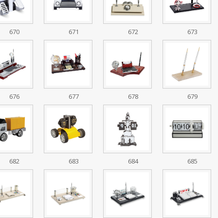
670
671
672
673
676
677
678
679
682
683
684
685