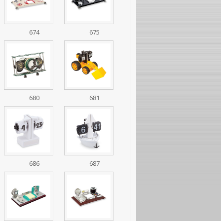
674
675
680
681
686
687