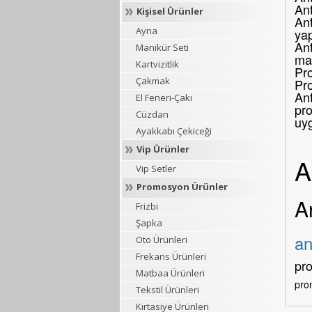
An
Kişisel Ürünler
Ant
Ayna
yap
Ant
Manikür Seti
mar
Kartvizitlik
Pro
Çakmak
Pr
Ant
El Feneri-Çakı
pro
Cüzdan
uy
Ayakkabı Çekiceği
Vip Ürünler
A
Vip Setler
Promosyon Ürünler
A
Frizbi
Şapka
an
Oto Ürünleri
Frekans Ürünleri
pr
Matbaa Ürünleri
pro
Tekstil Ürünleri
Kırtasiye Ürünleri