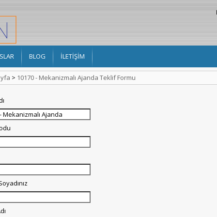
SLAR
BLOG
İLETİŞİM
yfa
>
10170 - Mekanizmalı Ajanda Teklif Formu
dı
Kodu
 Soyadınız
dı