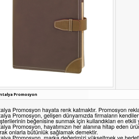
ntalya Promosyon
alya Promosyon hayata renk katmaktır. Promosyon reklam
alya Promosyon, gelişen dünyamızda firmaların kendileri
terilerinin beğenisine sunmak için kullandıkları en etkili
alya Promosyon, hayatımızın her alanına hitap eden ürünl
rak onlarla bütünlük sağlamak demektir.
alya Promosyon, marka değerimizi yükseltmek ve hedef k