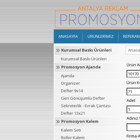
ANASAYFA
ÜRÜNLERİMİZ
REFERAN
Kurumsal Baskı Ürünleri
Anasa
Kurumsal Baskı Ürünleri
Ürün A
Promosyon Ajanda
Ajanda
Ürün 
Organizer
Defter 9x14
Geri Gönüşümlü Defter
Adet
Sekreterlik - Evrak Çantası
Defter 13x21
Adınız
Promosyon Kalem
Kalem Seti
Firma A
Roller Kalem