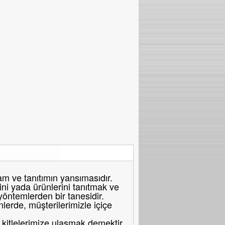
 ve tanıtımın yansımasıdır.
ni yada ürünlerini tanıtmak ve
 yöntemlerden bir tanesidir.
erde, müşterilerimizle içiçe
itlelerimize ulaşmak demektir.