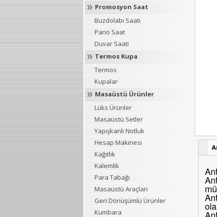
Promosyon Saat
Buzdolabı Saati
Pano Saat
Duvar Saati
Termos Kupa
Termos
Kupalar
Masaüstü Ürünler
Lüks Ürünler
Masaüstü Setler
Yapışkanlı Notluk
Hesap Makinesi
A
Kağıtlık
Kalemlik
Ant
Para Tabağı
Ant
müş
Masaüstü Araçları
Ant
Geri Dönüşümlü Ürünler
ola
Kumbara
Ant