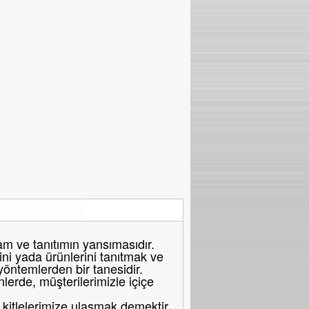
 ve tanıtımın yansımasıdır.
ni yada ürünlerini tanıtmak ve
 yöntemlerden bir tanesidir.
erde, müşterilerimizle içiçe
itlelerimize ulaşmak demektir.