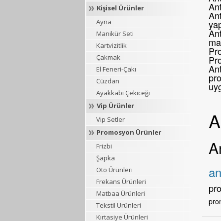
An
Kişisel Ürünler
Ant
Ayna
yap
Ant
Manikür Seti
mar
Kartvizitlik
Pro
Çakmak
Pr
Ant
El Feneri-Çakı
pro
Cüzdan
uy
Ayakkabı Çekiceği
Vip Ürünler
A
Vip Setler
Promosyon Ürünler
A
Frizbi
Şapka
an
Oto Ürünleri
Frekans Ürünleri
pr
Matbaa Ürünleri
pro
Tekstil Ürünleri
Kırtasiye Ürünleri