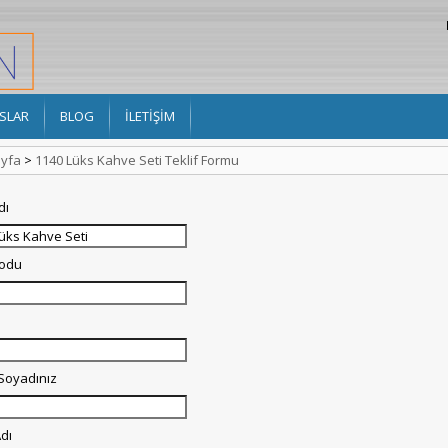
SLAR
BLOG
İLETİŞİM
yfa
>
1140 Lüks Kahve Seti Teklif Formu
dı
Kodu
 Soyadınız
dı