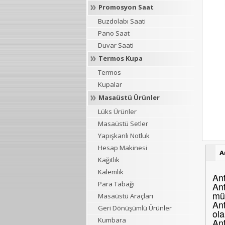
Promosyon Saat
Buzdolabı Saati
Pano Saat
Duvar Saati
Termos Kupa
Termos
Kupalar
Masaüstü Ürünler
Lüks Ürünler
Masaüstü Setler
Yapışkanlı Notluk
Hesap Makinesi
A
Kağıtlık
Kalemlik
Ant
Para Tabağı
Ant
müş
Masaüstü Araçları
Ant
Geri Dönüşümlü Ürünler
ola
Kumbara
Ant