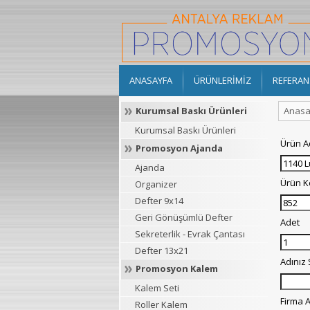
ANASAYFA
ÜRÜNLERİMİZ
REFERAN
Kurumsal Baskı Ürünleri
Anasa
Kurumsal Baskı Ürünleri
Ürün A
Promosyon Ajanda
Ajanda
Ürün 
Organizer
Defter 9x14
Geri Gönüşümlü Defter
Adet
Sekreterlik - Evrak Çantası
Defter 13x21
Adınız
Promosyon Kalem
Kalem Seti
Firma A
Roller Kalem