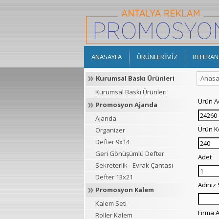
ANASAYFA
ÜRÜNLERİMİZ
REFERAN
Kurumsal Baskı Ürünleri
Anasa
Kurumsal Baskı Ürünleri
Ürün A
Promosyon Ajanda
Ajanda
Ürün 
Organizer
Defter 9x14
Geri Gönüşümlü Defter
Adet
Sekreterlik - Evrak Çantası
Defter 13x21
Adınız
Promosyon Kalem
Kalem Seti
Firma A
Roller Kalem