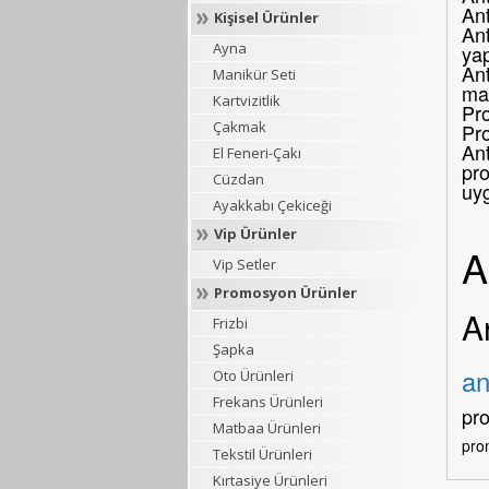
An
Kişisel Ürünler
Ant
Ayna
yap
Ant
Manikür Seti
mar
Kartvizitlik
Pro
Çakmak
Pr
Ant
El Feneri-Çakı
pro
Cüzdan
uy
Ayakkabı Çekiceği
Vip Ürünler
A
Vip Setler
Promosyon Ürünler
A
Frizbi
Şapka
an
Oto Ürünleri
Frekans Ürünleri
pr
Matbaa Ürünleri
pro
Tekstil Ürünleri
Kırtasiye Ürünleri