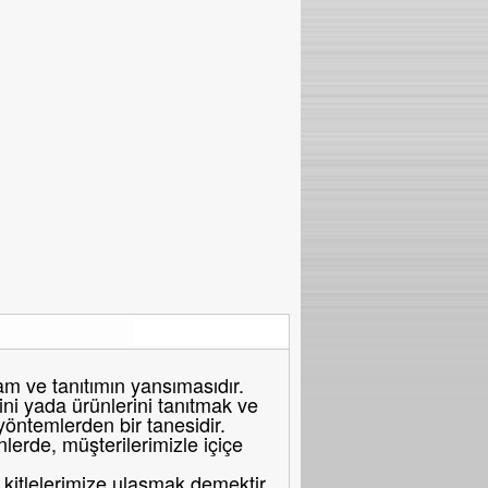
 ve tanıtımın yansımasıdır.
ni yada ürünlerini tanıtmak ve
 yöntemlerden bir tanesidir.
erde, müşterilerimizle içiçe
itlelerimize ulaşmak demektir.