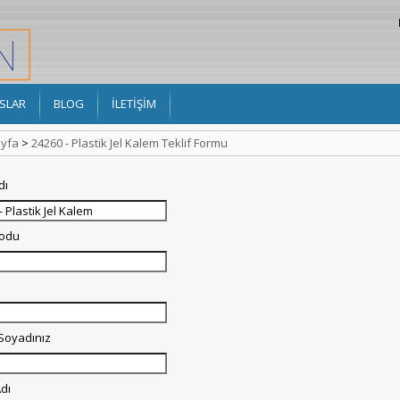
SLAR
BLOG
İLETİŞİM
yfa
>
24260 - Plastik Jel Kalem Teklif Formu
dı
Kodu
 Soyadınız
dı