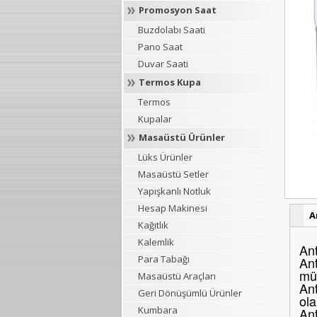
Promosyon Saat
Buzdolabı Saati
Pano Saat
Duvar Saati
Termos Kupa
Termos
Kupalar
Masaüstü Ürünler
Lüks Ürünler
Masaüstü Setler
Yapışkanlı Notluk
Hesap Makinesi
A
Kağıtlık
Kalemlik
Ant
Para Tabağı
Ant
müş
Masaüstü Araçları
Ant
Geri Dönüşümlü Ürünler
ola
Kumbara
Ant