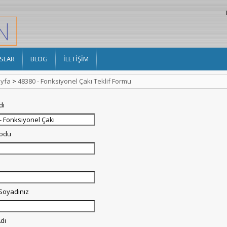
SLAR
BLOG
İLETİŞİM
yfa
>
48380 - Fonksiyonel Çakı Teklif Formu
dı
Kodu
 Soyadınız
dı