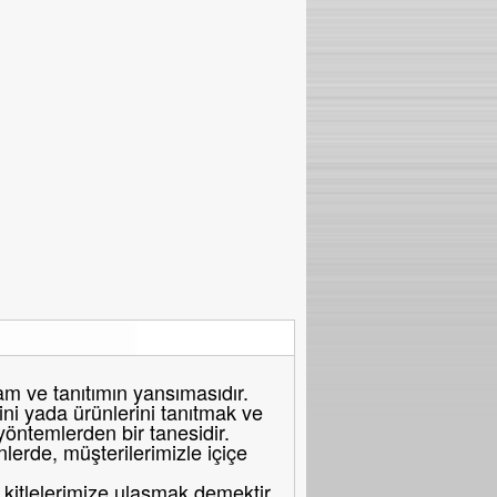
 ve tanıtımın yansımasıdır.
ni yada ürünlerini tanıtmak ve
 yöntemlerden bir tanesidir.
erde, müşterilerimizle içiçe
itlelerimize ulaşmak demektir.