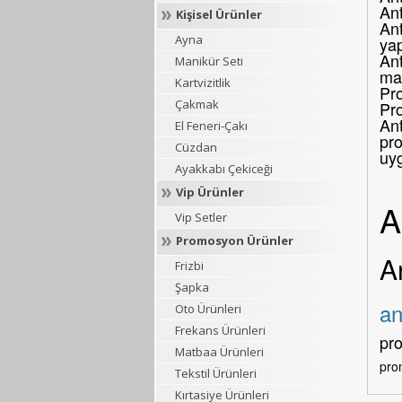
An
Kişisel Ürünler
Ant
Ayna
yap
Ant
Manikür Seti
mar
Kartvizitlik
Pro
Çakmak
Pr
Ant
El Feneri-Çakı
pro
Cüzdan
uy
Ayakkabı Çekiceği
Vip Ürünler
A
Vip Setler
Promosyon Ürünler
A
Frizbi
Şapka
an
Oto Ürünleri
Frekans Ürünleri
pr
Matbaa Ürünleri
pro
Tekstil Ürünleri
Kırtasiye Ürünleri