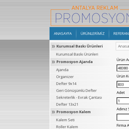
ANASAYFA
ÜRÜNLERİMİZ
REFERAN
Kurumsal Baskı Ürünleri
Anasa
Kurumsal Baskı Ürünleri
Ürün A
Promosyon Ajanda
Ajanda
Ürün 
Organizer
Defter 9x14
Geri Gönüşümlü Defter
Adet
Sekreterlik - Evrak Çantası
Defter 13x21
Adınız
Promosyon Kalem
Kalem Seti
Firma A
Roller Kalem