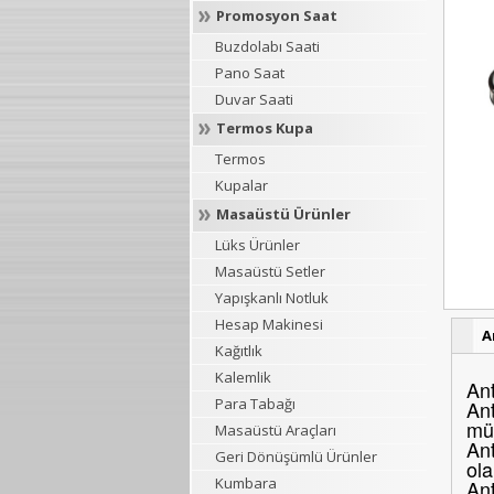
Promosyon Saat
Buzdolabı Saati
Pano Saat
Duvar Saati
Termos Kupa
Termos
Kupalar
Masaüstü Ürünler
Lüks Ürünler
Masaüstü Setler
Yapışkanlı Notluk
Hesap Makinesi
A
Kağıtlık
Kalemlik
Ant
Para Tabağı
Ant
müş
Masaüstü Araçları
Ant
Geri Dönüşümlü Ürünler
ola
Kumbara
Ant