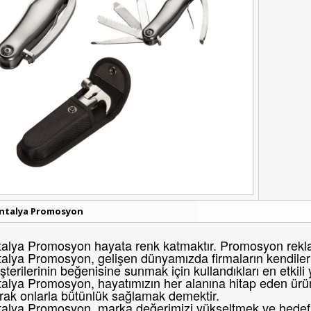
ntalya Promosyon
alya Promosyon hayata renk katmaktır. Promosyon reklam
alya Promosyon, gelişen dünyamızda firmaların kendileri
terilerinin beğenisine sunmak için kullandıkları en etkili
alya Promosyon, hayatımızın her alanına hitap eden ürünl
rak onlarla bütünlük sağlamak demektir.
alya Promosyon, marka değerimizi yükseltmek ve hedef k