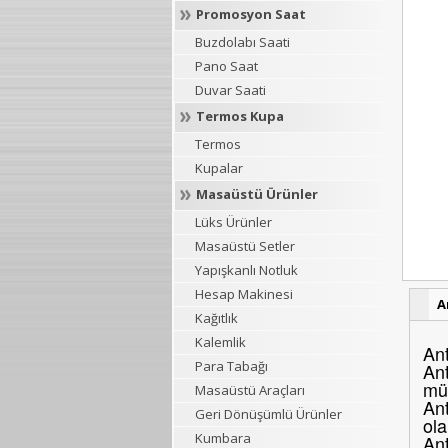
Promosyon Saat
Buzdolabı Saati
Pano Saat
Duvar Saati
Termos Kupa
Termos
Kupalar
Masaüstü Ürünler
Lüks Ürünler
Masaüstü Setler
Yapışkanlı Notluk
Hesap Makinesi
A
Kağıtlık
Kalemlik
Ant
Para Tabağı
Ant
müş
Masaüstü Araçları
Ant
Geri Dönüşümlü Ürünler
ola
Kumbara
Ant