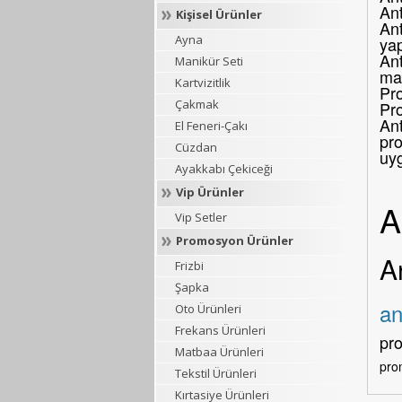
An
Kişisel Ürünler
Ant
Ayna
yap
Ant
Manikür Seti
mar
Kartvizitlik
Pro
Çakmak
Pr
Ant
El Feneri-Çakı
pro
Cüzdan
uy
Ayakkabı Çekiceği
Vip Ürünler
A
Vip Setler
Promosyon Ürünler
A
Frizbi
Şapka
an
Oto Ürünleri
Frekans Ürünleri
pr
Matbaa Ürünleri
pro
Tekstil Ürünleri
Kırtasiye Ürünleri