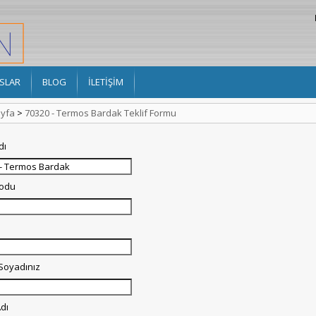
SLAR
BLOG
İLETİŞİM
yfa
>
70320 - Termos Bardak Teklif Formu
dı
Kodu
 Soyadınız
dı