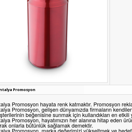
ntalya Promosyon
alya Promosyon hayata renk katmaktır. Promosyon reklam
alya Promosyon, gelişen dünyamızda firmaların kendileri
terilerinin beğenisine sunmak için kullandıkları en etkili
alya Promosyon, hayatımızın her alanına hitap eden ürünl
rak onlarla bütünlük sağlamak demektir.
alya Promosyon, marka değerimizi yükseltmek ve hedef k