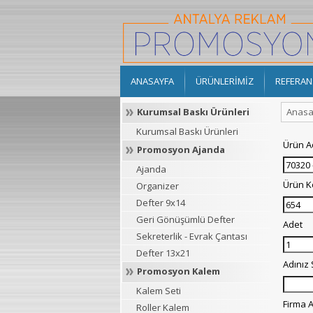
ANASAYFA
ÜRÜNLERİMİZ
REFERAN
Kurumsal Baskı Ürünleri
Anasa
Kurumsal Baskı Ürünleri
Ürün A
Promosyon Ajanda
Ajanda
Ürün 
Organizer
Defter 9x14
Geri Gönüşümlü Defter
Adet
Sekreterlik - Evrak Çantası
Defter 13x21
Adınız
Promosyon Kalem
Kalem Seti
Firma A
Roller Kalem