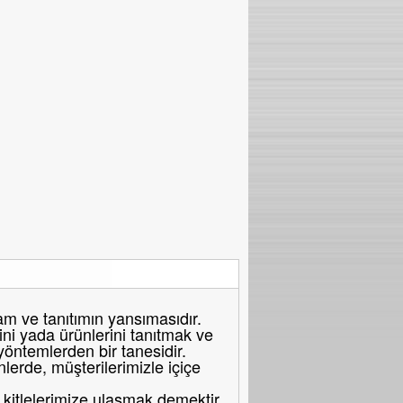
 ve tanıtımın yansımasıdır.
ni yada ürünlerini tanıtmak ve
 yöntemlerden bir tanesidir.
erde, müşterilerimizle içiçe
itlelerimize ulaşmak demektir.