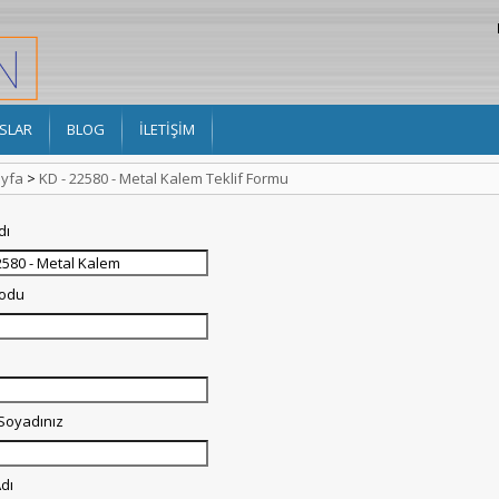
SLAR
BLOG
İLETİŞİM
yfa
>
KD - 22580 - Metal Kalem Teklif Formu
dı
Kodu
 Soyadınız
dı