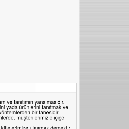
 ve tanıtımın yansımasıdır.
ni yada ürünlerini tanıtmak ve
 yöntemlerden bir tanesidir.
erde, müşterilerimizle içiçe
itlelerimize ulaşmak demektir.