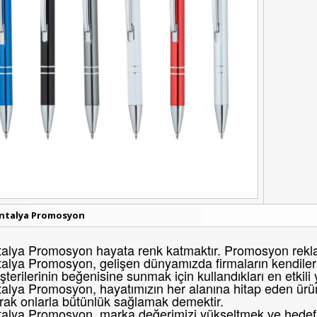
ntalya Promosyon
alya Promosyon hayata renk katmaktır. Promosyon reklam
alya Promosyon, gelişen dünyamızda firmaların kendileri
terilerinin beğenisine sunmak için kullandıkları en etkili
alya Promosyon, hayatımızın her alanına hitap eden ürünl
rak onlarla bütünlük sağlamak demektir.
alya Promosyon, marka değerimizi yükseltmek ve hedef k