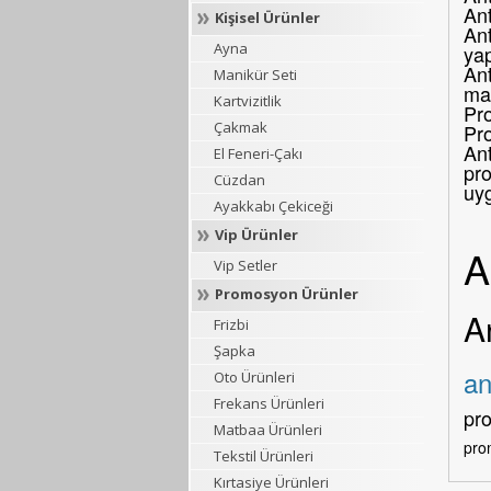
An
Kişisel Ürünler
Ant
Ayna
yap
Ant
Manikür Seti
mar
Kartvizitlik
Pro
Çakmak
Pr
Ant
El Feneri-Çakı
pro
Cüzdan
uy
Ayakkabı Çekiceği
Vip Ürünler
A
Vip Setler
Promosyon Ürünler
A
Frizbi
Şapka
an
Oto Ürünleri
Frekans Ürünleri
pr
Matbaa Ürünleri
pro
Tekstil Ürünleri
Kırtasiye Ürünleri