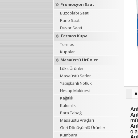
Promosyon Saat
Buzdolabı Saati
Pano Saat
Duvar Saati
Termos Kupa
Termos
Kupalar
Masaüstü Ürünler
Lüks Ürünler
Masaüstü Setler
Yapışkanlı Notluk
Hesap Makinesi
A
Kağıtlık
Kalemlik
Ant
Para Tabağı
Ant
müş
Masaüstü Araçları
Ant
Geri Dönüşümlü Ürünler
ola
Kumbara
Ant