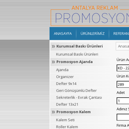
ANASAYFA
ÜRÜNLERİMİZ
REFERAN
Kurumsal Baskı Ürünleri
Anasa
Kurumsal Baskı Ürünleri
Ürün A
Promosyon Ajanda
Ajanda
Ürün 
Organizer
Defter 9x14
Geri Gönüşümlü Defter
Adet
Sekreterlik - Evrak Çantası
Defter 13x21
Adınız
Promosyon Kalem
Kalem Seti
Firma A
Roller Kalem