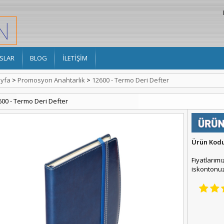
SLAR
BLOG
İLETİŞİM
yfa
>
Promosyon Anahtarlık
>
12600 - Termo Deri Defter
600 - Termo Deri Defter
Ürün Kod
Fiyatlarımı
iskontonuz