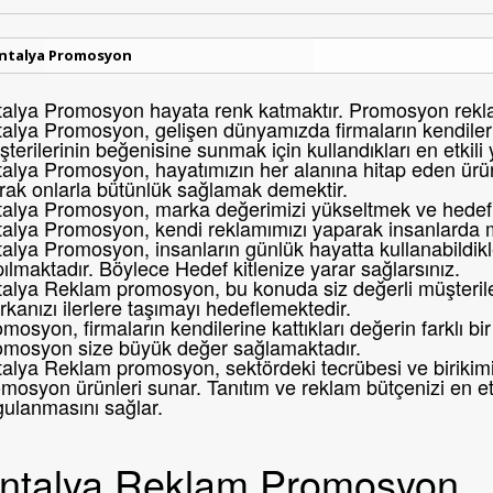
ntalya Promosyon
alya Promosyon hayata renk katmaktır. Promosyon reklam
alya Promosyon, gelişen dünyamızda firmaların kendileri
terilerinin beğenisine sunmak için kullandıkları en etkili
alya Promosyon, hayatımızın her alanına hitap eden ürünl
rak onlarla bütünlük sağlamak demektir.
alya Promosyon, marka değerimizi yükseltmek ve hedef k
talya Promosyon, kendi reklamımızı yaparak insanlarda 
alya Promosyon, insanların günlük hayatta kullanabildikl
ılmaktadır. Böylece Hedef kitlenize yarar sağlarsınız.
alya Reklam promosyon, bu konuda siz değerli müşteril
kanızı ilerlere taşımayı hedeflemektedir.
mosyon, firmaların kendilerine kattıkları değerin farklı 
omosyon size büyük değer sağlamaktadır.
alya Reklam promosyon, sektördeki tecrübesi ve birikimi i
mosyon ürünleri sunar. Tanıtım ve reklam bütçenizi en etk
gulanmasını sağlar.
ntalya Reklam Promosyon