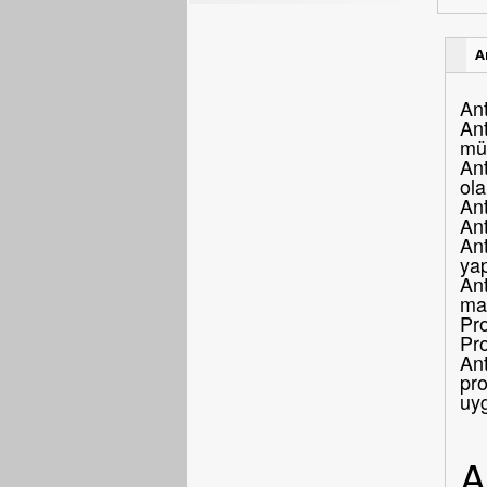
A
Ant
Ant
müş
Ant
ola
Ant
An
Ant
yap
Ant
mar
Pro
Pr
Ant
pro
uy
A