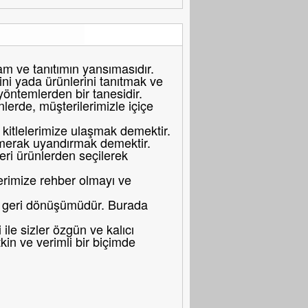
 ve tanıtımın yansımasıdır.
ni yada ürünlerini tanıtmak ve
 yöntemlerden bir tanesidir.
erde, müşterilerimizle içiçe
itlelerimize ulaşmak demektir.
merak uyandırmak demektir.
eri ürünlerden seçilerek
erimize rehber olmayı ve
bir geri dönüşümüdür. Burada
le sizler özgün ve kalıcı
in ve verimli bir biçimde