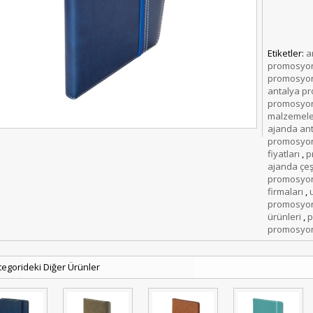
Etiketler:
a
promosyon
promosyon
antalya p
promosyon
malzemele
ajanda an
promosyon
fiyatları
,
p
ajanda çeşi
promosyon 
firmaları
,
promosyon
ürünleri
,
p
promosyon
tegorideki Diğer Ürünler