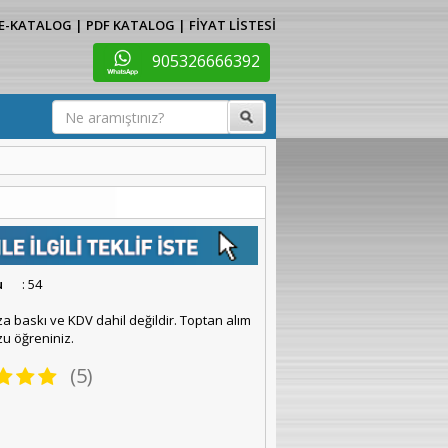
E-KATALOG
|
PDF KATALOG
|
FİYAT LİSTESİ
905326666392
u
: 54
za baskı ve KDV dahil değildir. Toptan alım
u öğreniniz.
(5)