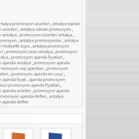
ntalya promosyon ürünleri
,
antalya toptan
 ürünleri
,
antalya reklam promosyon
,
 antalya
,
promosyon ürünleri antalya
,
romosyon
,
antalya promosyonlar
,
antalya
 hediyelik eşya
,
antalya promosyon
ri
,
promosyon ürün antalya
,
promosyon
talya
,
promosyon ajanda fiyatları
,
 ajanda antalya
,
promosyon ajanda
romosyon cep ajandası
,
promosyon
tleri
,
promosyon ajanda en ucuz
,
ajanda fiyatı
,
ajanda promosyon
ucuz promosyon ajanda fiyatları
,
 ajanda ürünler
,
promosyon ajanda
romosyon ajanda defter
,
antalya
 ajanda defter