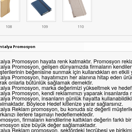
108
109
110
ntalya Promosyon
alya Promosyon hayata renk katmaktır. Promosyon reklam
alya Promosyon, gelişen dünyamızda firmaların kendileri
terilerinin beğenisine sunmak için kullandıkları en etkili
alya Promosyon, hayatımızın her alanına hitap eden ürünl
rak onlarla bütünlük sağlamak demektir.
alya Promosyon, marka değerimizi yükseltmek ve hedef k
talya Promosyon, kendi reklamımızı yaparak insanlarda 
alya Promosyon, insanların günlük hayatta kullanabildikl
ılmaktadır. Böylece Hedef kitlenize yarar sağlarsınız.
alya Reklam promosyon, bu konuda siz değerli müşteril
kanızı ilerlere taşımayı hedeflemektedir.
mosyon, firmaların kendilerine kattıkları değerin farklı 
omosyon size büyük değer sağlamaktadır.
alya Reklam promosyon, sektördeki tecrübesi ve birikimi i