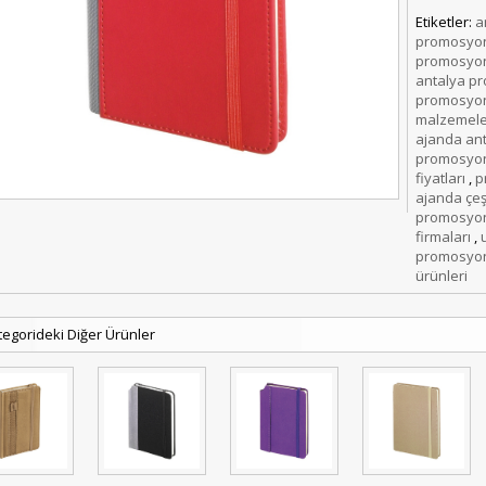
Etiketler:
a
promosyon
promosyon
antalya p
promosyon
malzemele
ajanda an
promosyon
fiyatları
,
p
ajanda çeşi
promosyon 
firmaları
,
promosyon
ürünleri
tegorideki Diğer Ürünler