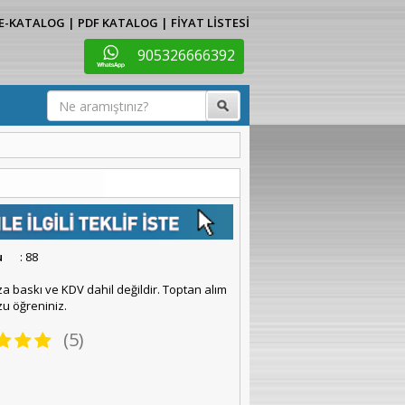
E-KATALOG
|
PDF KATALOG
|
FİYAT LİSTESİ
905326666392
u
: 88
za baskı ve KDV dahil değildir. Toptan alım
u öğreniniz.
(5)