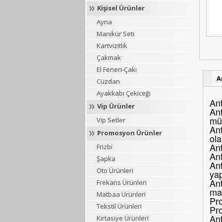
Kişisel Ürünler
Ayna
Manikür Seti
Kartvizitlik
Çakmak
El Feneri-Çakı
A
Cüzdan
Ayakkabı Çekiceği
Ant
Vip Ürünler
Ant
müş
Vip Setler
Ant
Promosyon Ürünler
ola
Ant
Frizbi
An
Şapka
Ant
Oto Ürünleri
yap
Ant
Frekans Ürünleri
mar
Matbaa Ürünleri
Pro
Tekstil Ürünleri
Pr
Ant
Kırtasiye Ürünleri