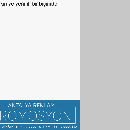
in ve verimli bir biçimde
Telefon: +905326666392 Gsm: 905326666392