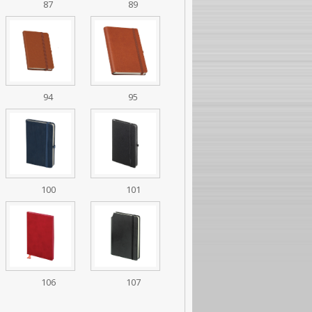
87
89
94
95
100
101
106
107