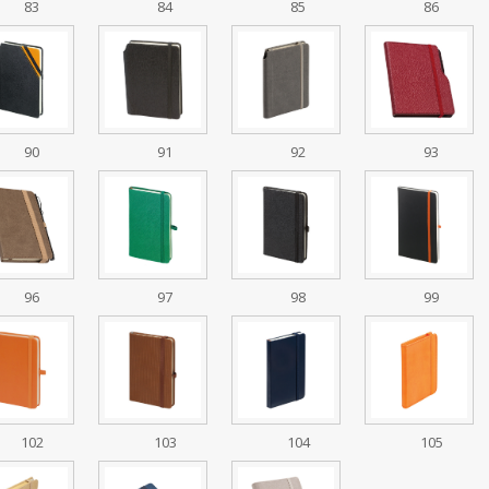
83
84
85
86
90
91
92
93
96
97
98
99
102
103
104
105