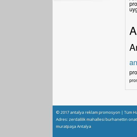
pro
uy
A
A
an
pr
pro
© 2017 antalya reklam promosyon | Tüm Hak
Adres: zerdalilik mahallesi burhanettin onat
muratpaşa Antalya