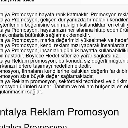
alya Promosyon hayata renk katmaktır. Promosyon reklam
alya Promosyon, gelişen dünyamızda firmaların kendileri
terilerinin beğenisine sunmak için kullandıkları en etkili
alya Promosyon, hayatımızın her alanına hitap eden ürünl
rak onlarla bütünlük sağlamak demektir.
alya Promosyon, marka değerimizi yükseltmek ve hedef k
talya Promosyon, kendi reklamımızı yaparak insanlarda 
alya Promosyon, insanların günlük hayatta kullanabildikl
ılmaktadır. Böylece Hedef kitlenize yarar sağlarsınız.
alya Reklam promosyon, bu konuda siz değerli müşteril
kanızı ilerlere taşımayı hedeflemektedir.
mosyon, firmaların kendilerine kattıkları değerin farklı 
omosyon size büyük değer sağlamaktadır.
alya Reklam promosyon, sektördeki tecrübesi ve birikimi i
mosyon ürünleri sunar. Tanıtım ve reklam bütçenizi en etk
gulanmasını sağlar.
ntalya Reklam Promosyon
ntalya Promosyon