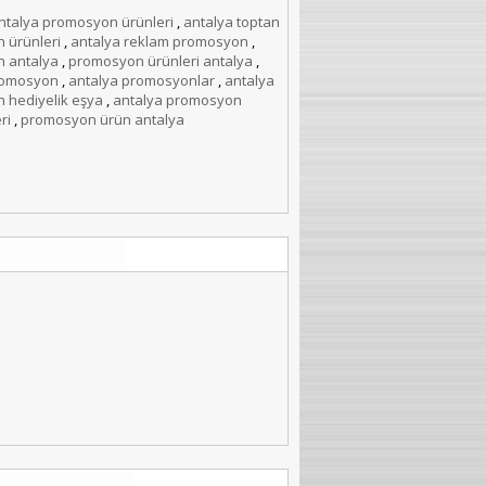
ntalya promosyon ürünleri
,
antalya toptan
 ürünleri
,
antalya reklam promosyon
,
 antalya
,
promosyon ürünleri antalya
,
romosyon
,
antalya promosyonlar
,
antalya
 hediyelik eşya
,
antalya promosyon
ri
,
promosyon ürün antalya