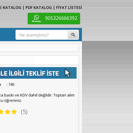
E-KATALOG
|
PDF KATALOG
|
FİYAT LİSTESİ
905326666392
u
: 745
za baskı ve KDV dahil değildir. Toptan alım
u öğreniniz.
(5)