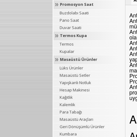
Promosyon Saat
Buzdolabı Saati
Ant
Ant
Pano Saat
müş
Duvar Saati
Ant
Termos Kupa
ola
Ant
Termos
An
Kupalar
Ant
yap
Masaüstü Ürünler
Ant
Lüks Ürünler
mar
Pro
Masaüstü Setler
Pr
Yapışkanlı Notluk
Ant
Hesap Makinesi
pro
uy
Kağıtlık
Kalemlik
Para Tabağı
A
Masaüstü Araçları
Geri Dönüşümlü Ürünler
A
Kumbara