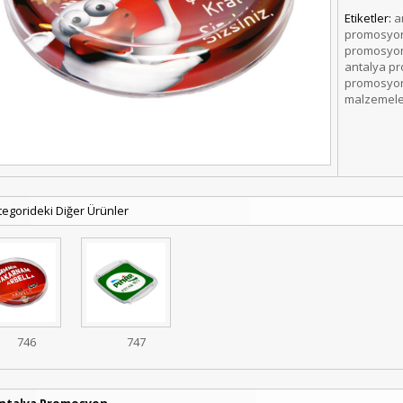
Etiketler:
a
promosyon
promosyon
antalya p
promosyon
malzemele
tegorideki Diğer Ürünler
746
747
ntalya Promosyon