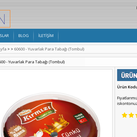
SLAR
BLOG
İLETİŞİM
yfa
>
>
60600 - Yuvarlak Para Tabağı (Tombul)
600 - Yuvarlak Para Tabağı (Tombul)
Ürün Kod
Fiyatlarımı
iskontonuz